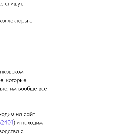
е спишут.
коллекторы с
анковском
в, которые
ьте, им вообще все
аходим на сайт
862401
) и находим
водства с