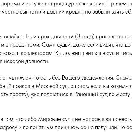
кторами и запущена процедура взыскания. Причем э
е честно выплатили давний кредит, но забыли взять о
я ошибка. Если срок давности (3 года) прошел это не 
ги с процентами. Сами судьи, даже если видят, что до
 отказать коллекторам. Вы должны явиться в суд и пис
в исковой давности.
ют «втихую», то есть без Вашего уведомления. Снач
бный приказ в Мировой суд, а потом если вы каким-то
лать просто), уже подают иск в Районный суд по месту
в том, что либо Мировые суды не направляют повестк
адресу и по понятным причинам ее не получили. То ест