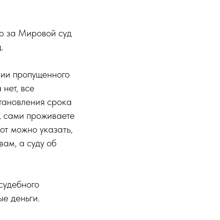
то за Мировой суд
.
нии пропущенного
нет, все
становления срока
о, сами проживаете
рот можно указать,
ам, а суду об
судебного
ые деньги.