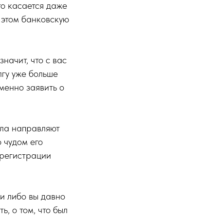
то касается даже
б этом банковскую
значит, что с вас
лгу уже больше
ьменно заявить о
ала направляют
 чудом его
 регистрации
и либо вы давно
ь, о том, что был