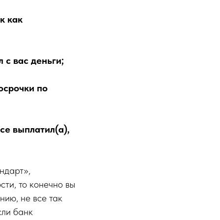
к как
 с вас деньги;
осрочки по
все выплатил(а),
ндарт»,
сти, то конечно вы
нию, не все так
сли банк